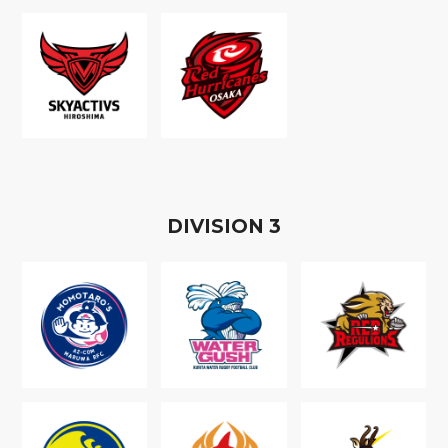
D
IVISION
3