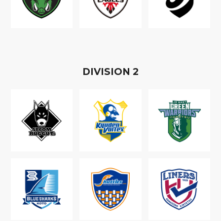
D
IVISION
2