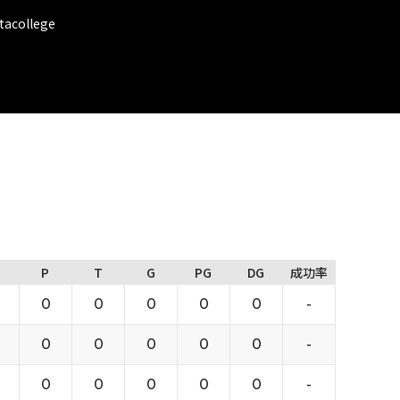
college
P
T
G
PG
DG
成功率
0
0
0
0
0
-
0
0
0
0
0
-
0
0
0
0
0
-