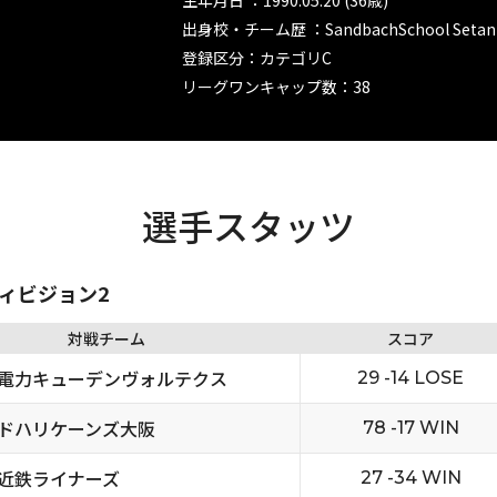
生年月日 ：1990.05.20 (36歳)
出身校・チーム歴 ：SandbachSchool Setanta
登録区分：カテゴリC
リーグワンキャップ数：38
選手スタッツ
ディビジョン2
対戦チーム
スコア
電力キューデンヴォルテクス
29 -14 LOSE
ドハリケーンズ大阪
78 -17 WIN
近鉄ライナーズ
27 -34 WIN