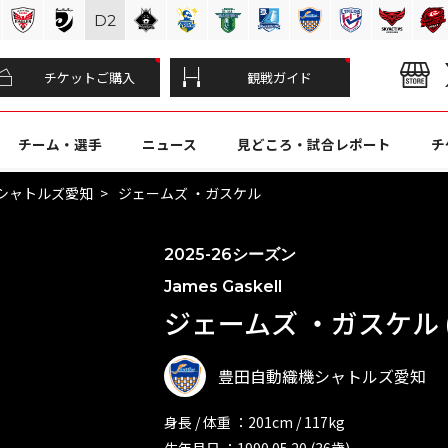
D
2
チケットご購入
観戦ガイド
チーム・選手
ニュース
見どころ・試合レポート
チ
シャトルズ愛知
ジェームズ ・ガスケル
2025-26シーズン
James Gaskell
ジェームズ ・ガスケル (
豊田自動織機シャトルズ愛知
身長 / 体重 ：201cm / 117kg