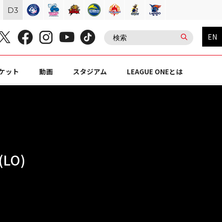
D
3
EN
ケット
動画
スタジアム
LEAGUE ONEとは
LO)