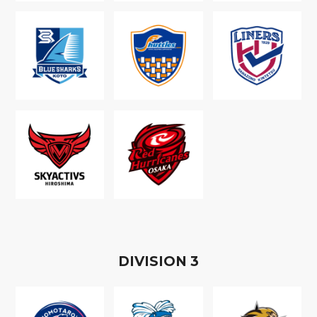
D
IVISION
3