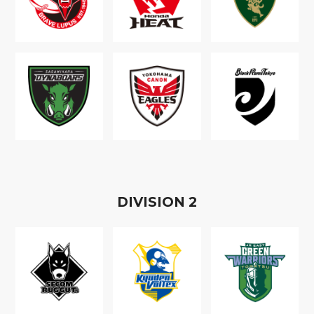
D
IVISION
2