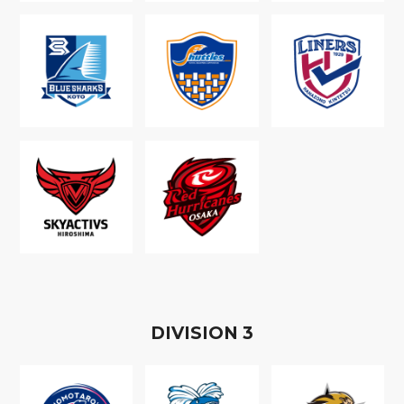
D
IVISION
3