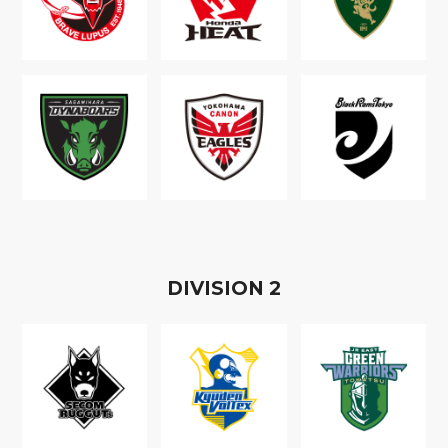
D
IVISION
2