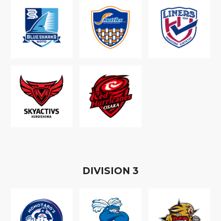
D
IVISION
3