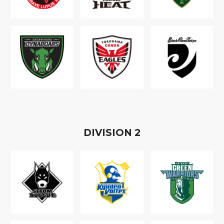
D
IVISION
2