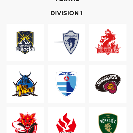
D
IVISION
1