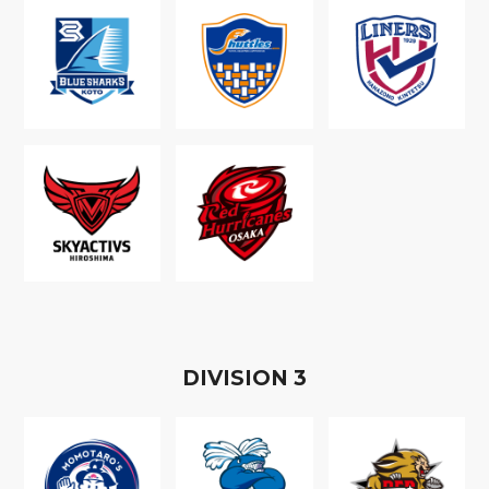
D
IVISION
3