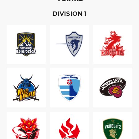
D
IVISION
1