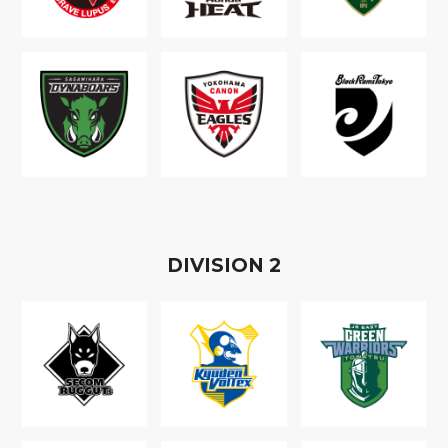
D
IVISION
2