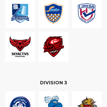
D
IVISION
3