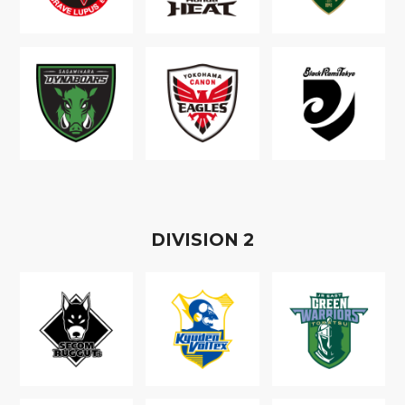
D
IVISION
2