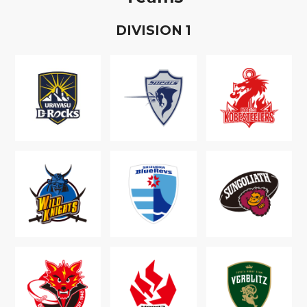
D
IVISION
1