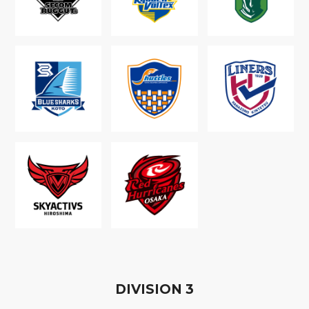
D
IVISION
3