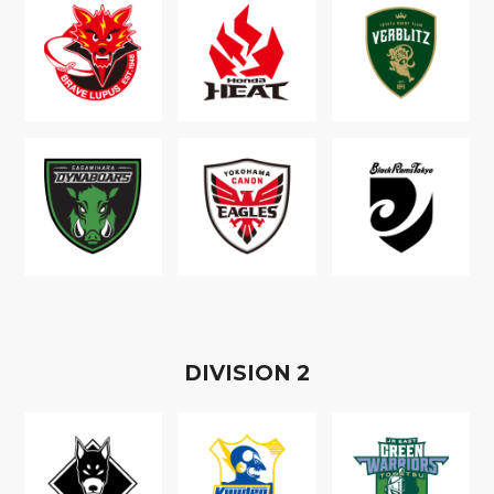
D
IVISION
2