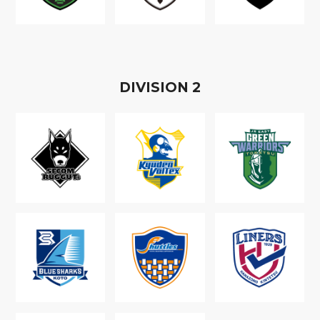
D
IVISION
2