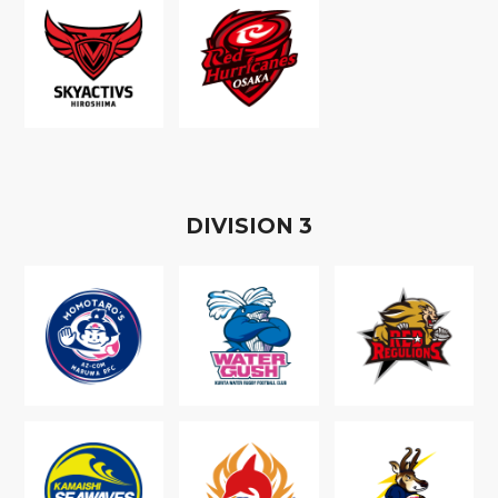
D
IVISION
3