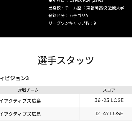
生年月日 ：1996.09.24 (29歳)
出身校・チーム歴 ：東福岡高校 近畿大学
登録区分：カテゴリA
リーグワンキャップ数：9
選手スタッツ
ディビジョン3
対戦チーム
スコア
イアクティブズ広島
36 -23 LOSE
イアクティブズ広島
12 -47 LOSE