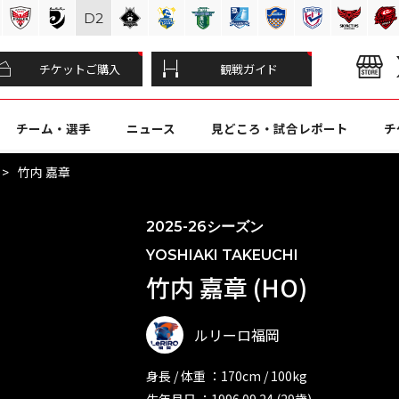
D
2
チケットご購入
観戦ガイド
チーム・選手
ニュース
見どころ・試合レポート
チ
竹内 嘉章
2025-26シーズン
YOSHIAKI TAKEUCHI
竹内 嘉章 (HO)
ルリーロ福岡
身長 / 体重 ：170cm / 100kg