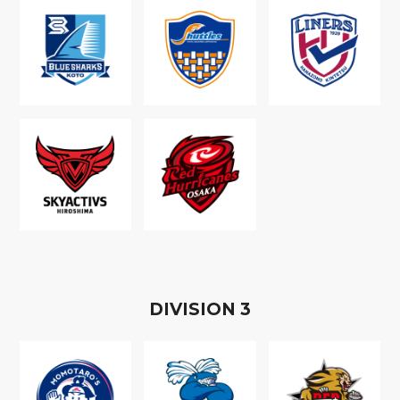
D
IVISION
3