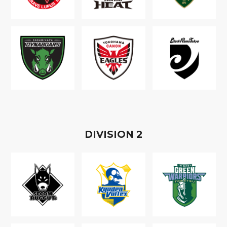
D
IVISION
2