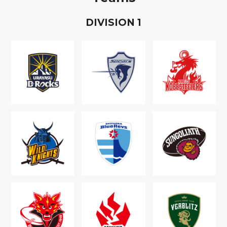
D
IVISION
1