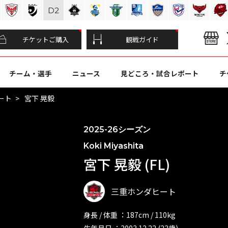
D
2
チケットご購入
観戦ガイド
チーム・選手
ニュース
見どころ・試合レポート
チ
ート
宮下 晃毅
2025-26シーズン
Koki Miyashita
宮下 晃毅 (FL)
三重ホンダヒート
身長 / 体重 ：187cm / 110kg