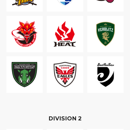
D
IVISION
2