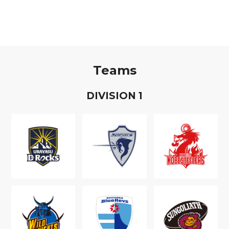
Teams
D
IVISION
1