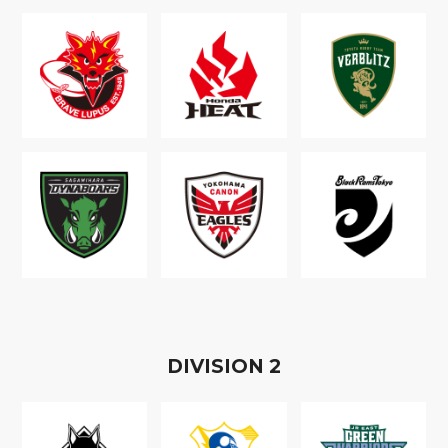
D
IVISION
2