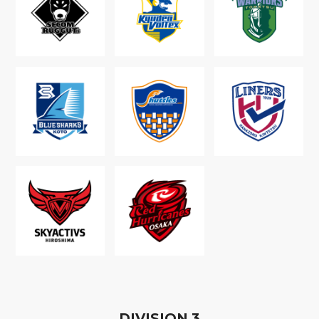
D
IVISION
3