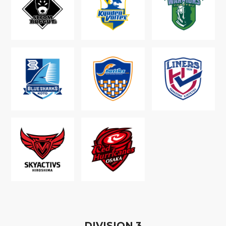
D
IVISION
3