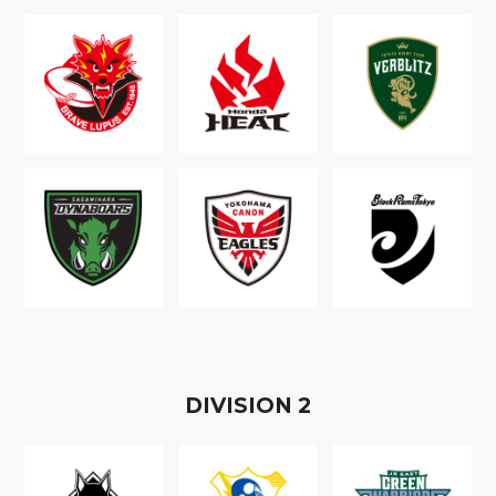
D
IVISION
2