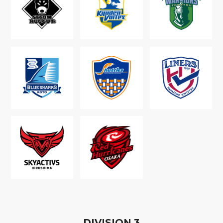
D
IVISION
3