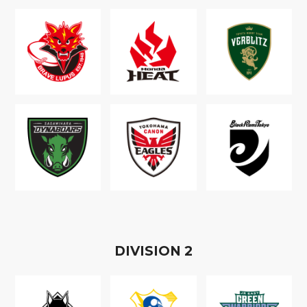
D
IVISION
2