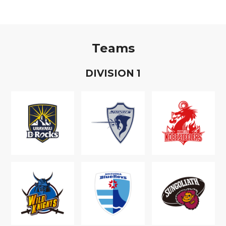
Teams
D
IVISION
1