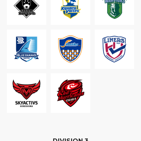
D
IVISION
3