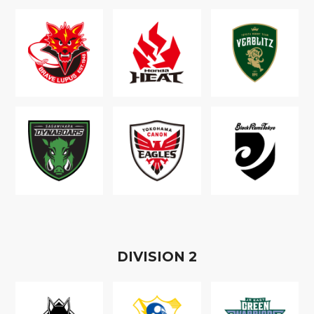
D
IVISION
2