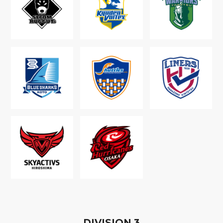
D
IVISION
3