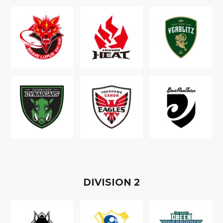
D
IVISION
2