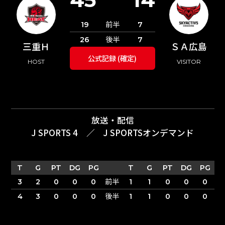
前半
19
7
後半
26
7
三重Ｈ
ＳＡ広島
公式記録 (確定)
HOST
VISITOR
放送・配信
J SPORTS 4
／
J SPORTSオンデマンド
T
G
PT
DG
PG
T
G
PT
DG
PG
前半
3
2
0
0
0
1
1
0
0
0
後半
4
3
0
0
0
1
1
0
0
0