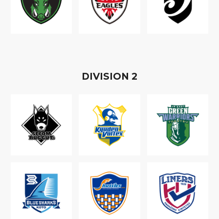
D
IVISION
2