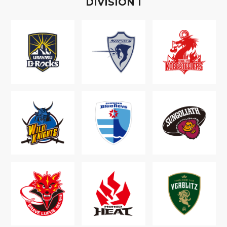
D
IVISION
1