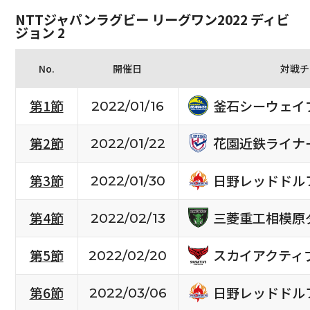
NTTジャパンラグビー リーグワン2022 ディビ
ジョン 2
No.
開催日
対戦チ
釜石シーウェイ
第1節
2022/01/16
花園近鉄ライナ
第2節
2022/01/22
日野レッドドル
第3節
2022/01/30
三菱重工相模原
第4節
2022/02/13
スカイアクティ
第5節
2022/02/20
日野レッドドル
第6節
2022/03/06