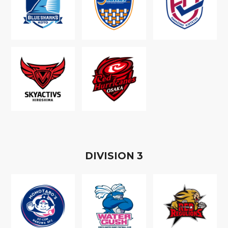
D
IVISION
3