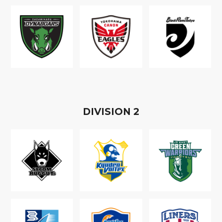
D
IVISION
2