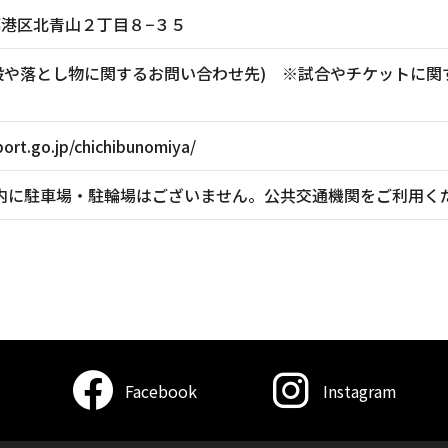
東京都港区北青山２丁目８−３５
881(施設や落とし物に関するお問い合わせ先) ※試合やチケッ
ort.go.jp/chichibunomiya/
内に駐車場・駐輪場はございません。公共交通機関をご利用く
Facebook
Instagram