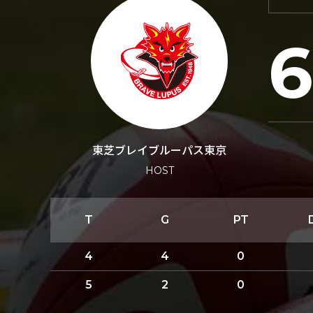
東芝ブレイブルーパス東京
HOST
T
G
PT
4
4
0
5
2
0