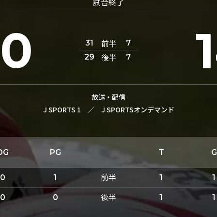
試合終了
60
前半
31
7
後半
29
7
放送・配信
J SPORTS 1
／
J SPORTSオンデマンド
DG
PG
T
G
前半
0
1
1
1
後半
0
0
1
1