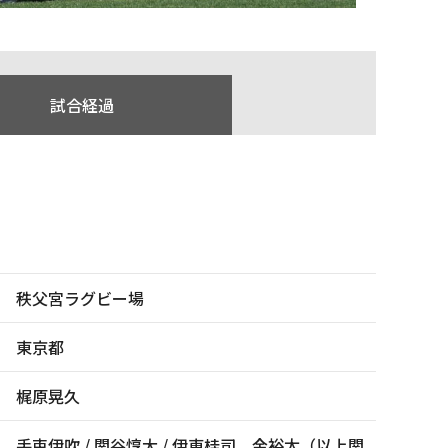
試合経過
秩父宮ラグビー場
東京都
梶原晃久
手束伊吹 / 関谷惇大 / 伊東桂司、金裕太（以上関