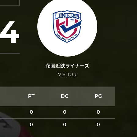
14
花園近鉄ライナーズ
VISITOR
PT
DG
PG
0
0
0
0
0
0