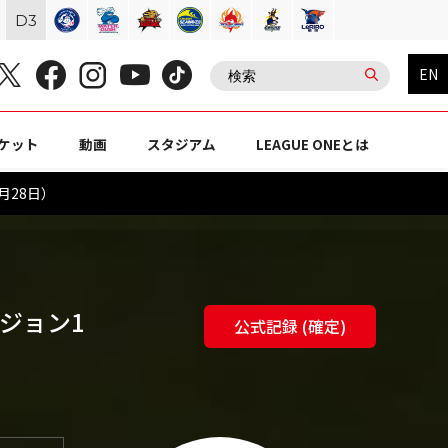
D
3
EN
ケット
動画
スタジアム
LEAGUE ONEとは
月28日）
ビジョン1
公式記録 (確定)