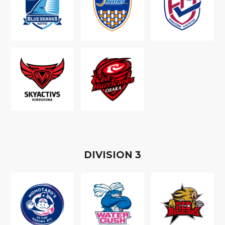
D
IVISION
3