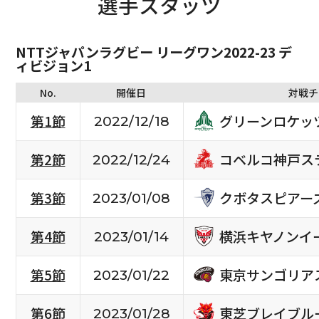
選手スタッツ
NTTジャパンラグビー リーグワン2022-23 デ
ィビジョン1
No.
開催日
対戦チ
グリーンロケッ
第1節
2022/12/18
コベルコ神戸ス
第2節
2022/12/24
クボタスピアー
第3節
2023/01/08
横浜キヤノンイ
第4節
2023/01/14
東京サンゴリア
第5節
2023/01/22
東芝ブレイブル
第6節
2023/01/28