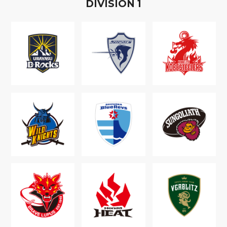
D
IVISION
1