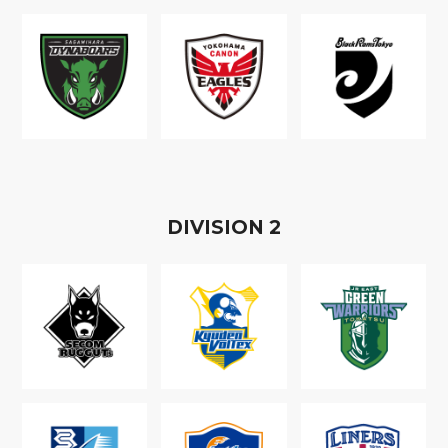
D
IVISION
2