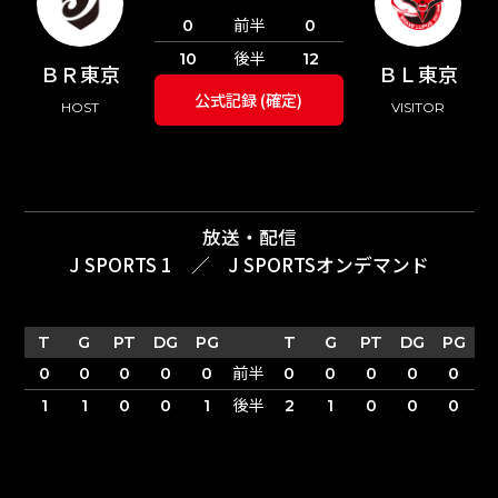
前半
0
0
後半
10
12
ＢＲ東京
ＢＬ東京
公式記録 (確定)
HOST
VISITOR
放送・配信
J SPORTS 1
／
J SPORTSオンデマンド
T
G
PT
DG
PG
T
G
PT
DG
PG
前半
0
0
0
0
0
0
0
0
0
0
後半
1
1
0
0
1
2
1
0
0
0