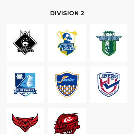
D
IVISION
2