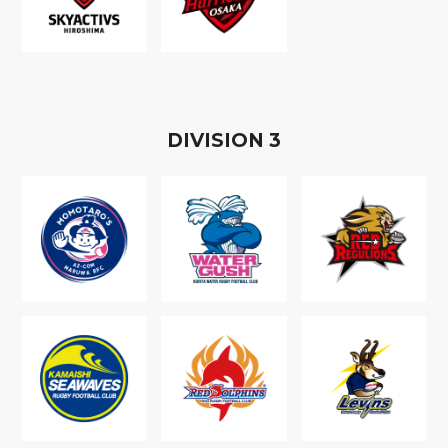
D
IVISION
3