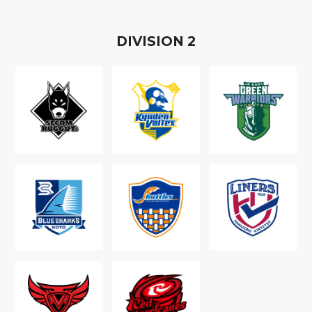
D
IVISION
2