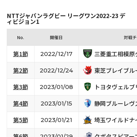
NTTジャパンラグビー リーグワン2022-23 デ
ィビジョン1
No.
開催日
対戦チ
三菱重工相模原
第1節
2022/12/17
東芝ブレイブル
第2節
2022/12/24
トヨタヴェルブ
第3節
2023/01/08
静岡ブルーレヴ
第4節
2023/01/15
埼玉ワイルドナ
第5節
2023/01/21
クボタスピアー
第6節
2023/01/29