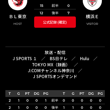
前半
15
0
後半
12
7
ＢＬ東京
横浜Ｅ
公式記録 (確定)
HOST
VISITOR
放送・配信
J SPORTS １
／
BS日テレ
／
Hulu
／
TOKYO MX（録画）
／
J:COMチャンネル神奈川
／
J SPORTSオンデマンド
T
G
PT
DG
PG
T
G
PT
DG
PG
前半
2
1
0
0
1
0
0
0
0
0
後半
2
1
0
0
0
1
1
0
0
0