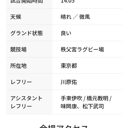
試合開始時間
14:05
天候
晴れ ／ 微風
グランド状態
良い
競技場
秩父宮ラグビー場
所在地
東京都
レフリー
川原佑
アシスタント
手束伊吹 / 橋元教明 /
レフリー
味岡康、松下武司