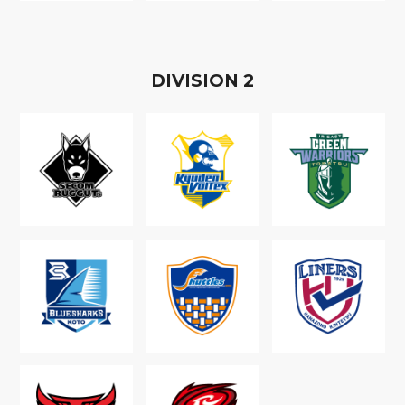
D
IVISION
2