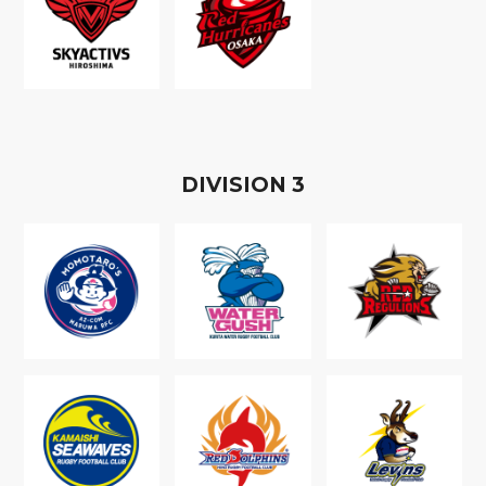
D
IVISION
3