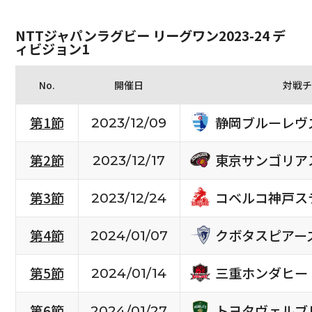
NTTジャパンラグビー リーグワン2023-24 デ
ィビジョン1
No.
開催日
対戦チ
静岡ブルーレヴ
第1節
2023/12/09
東京サンゴリア
第2節
2023/12/17
コベルコ神戸ス
第3節
2023/12/24
クボタスピアー
第4節
2024/01/07
三重ホンダヒー
第5節
2024/01/14
トヨタヴェルブ
第6節
2024/01/27