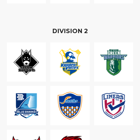
D
IVISION
2