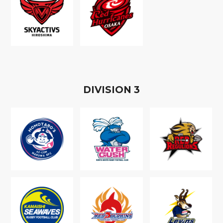
D
IVISION
3