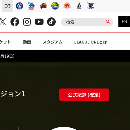
D
3
EN
ケット
動画
スタジアム
LEAGUE ONEとは
1月19日）
ビジョン1
公式記録 (確定)