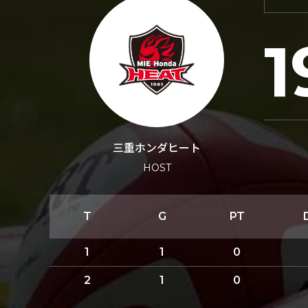
1
三重ホンダヒート
HOST
T
G
PT
1
1
0
2
1
0