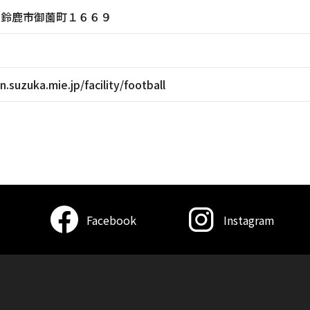
三重県鈴鹿市御薗町１６６９
.suzuka.mie.jp/facility/football
Facebook
Instagram