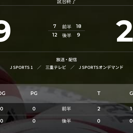
試合終了
9
前半
7
18
後半
12
9
放送・配信
J SPORTS 1
／
三重テレビ
／
J SPORTSオンデマンド
DG
PG
T
G
前半
0
0
2
1
後半
0
0
0
0