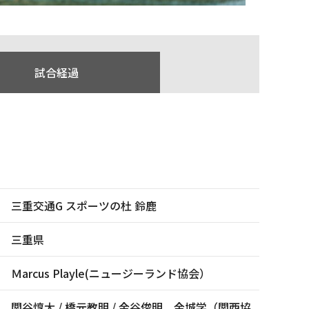
試合経過
三重交通G スポーツの杜 鈴鹿
三重県
Ｍarcus Playle(ニュージーランド協会）
関谷惇大 / 橋元教明 / 金谷俊明、金城学（関西協