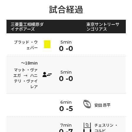
試合経過
三菱重工相模原ダ
東京サントリーサ
イナボアーズ
ンゴリアス
ブラッド ・ウ
5min
0 -0
ェバー
〜18min
マット ・ヴァ
5min
エガ
→
ハニ
0 -0
テリ ・ヴァイ
レア
6min
安田 昂平
0 -5
チェスリン ・
7min
0 -7
コルビ