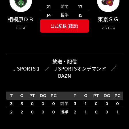
前半
21
17
後半
14
15
相模原ＤＢ
東京ＳＧ
公式記録 (確定)
HOST
VISITOR
放送・配信
J SPORTS 1
／
J SPORTSオンデマンド
／
DAZN
T
G
PT
DG
PG
T
G
PT
DG
PG
前半
3
3
0
0
0
3
1
0
0
0
後半
2
2
0
0
0
2
1
0
0
1