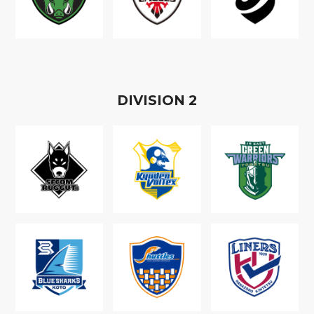
D
IVISION
2