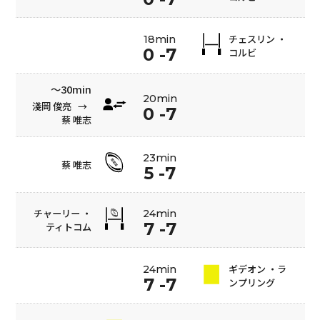
チェスリン ・
18min
0 -7
コルビ
〜30min
20min
淺岡 俊亮
→
0 -7
蔡 唯志
23min
蔡 唯志
5 -7
チャーリー ・
24min
7 -7
ティトコム
ギデオン ・ラ
24min
7 -7
ンプリング