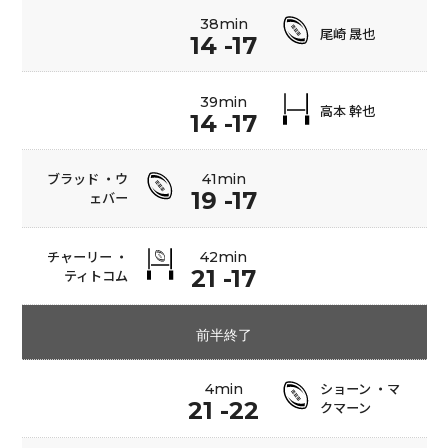
38min
尾崎 晟也
14 -17
39min
高本 幹也
14 -17
ブラッド ・ウ
41min
19 -17
ェバー
チャーリー ・
42min
21 -17
ティトコム
前半終了
ショーン ・マ
4min
21 -22
クマーン