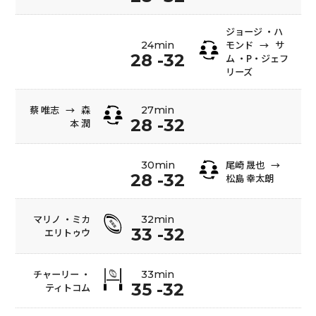
ジョージ ・ハ
モンド
→
サ
24min
28 -32
ム ・P・ジェフ
リーズ
蔡 唯志
→
森
27min
28 -32
本 潤
尾崎 晟也
→
30min
28 -32
松島 幸太朗
マリノ ・ミカ
32min
33 -32
エリトゥウ
チャーリー ・
33min
35 -32
ティトコム