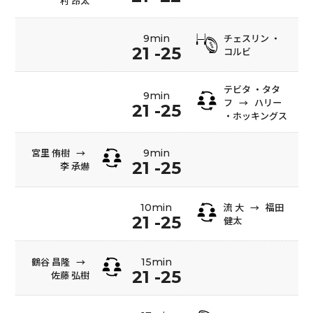
村 昂太
チェスリン ・
9min
21 -25
コルビ
テビタ ・タタ
9min
フ
→
ハリー
21 -25
・ホッキングス
宮里 侑樹
→
9min
21 -25
李 承爀
流 大
→
福田
10min
21 -25
健太
鶴谷 昌隆
→
15min
21 -25
佐藤 弘樹