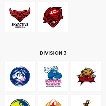
D
IVISION
3