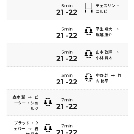
チェスリン ・
5min
21 -22
コルビ
平生 翔大
→
5min
21 -22
堀越 康介
山本 敦輝
→
5min
21 -22
小林 賢太
中野 幹
→
竹
5min
21 -22
内 柊平
森本 潤
→
ピ
7min
ーター ・ショ
21 -22
ルツ
ブラッド ・ウ
7min
ェバー
→
岩
21 -22