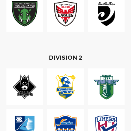
D
IVISION
2