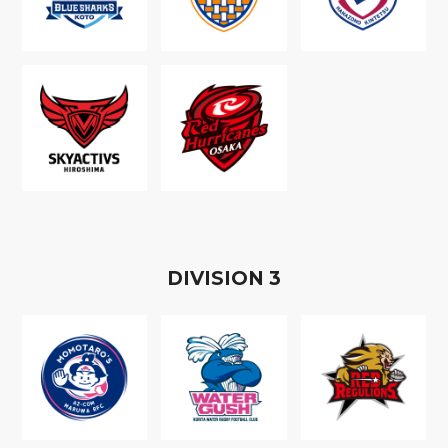
D
IVISION
3