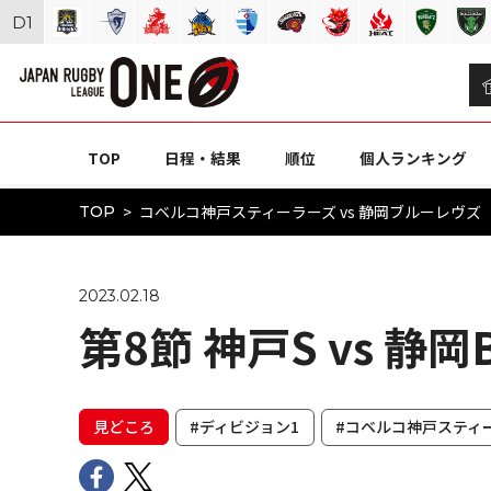
D
1
TOP
日程・結果
順位
個人ランキング
コベルコ神戸スティーラーズ vs 静岡ブルーレヴズ（N
TOP
2023.02.18
第8節 神戸S vs 静
見どころ
#ディビジョン1
#コベルコ神戸スティ