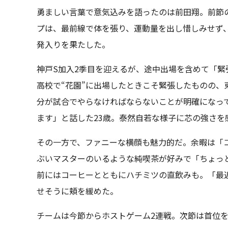
勇ましい言葉で意気込みを語ったのは前田翔。前節
プは、最前線で体を張り、運動量を出し惜しみせず
発入りを果たした。
神戸S加入2季目を迎えるが、途中出場を含めて「
高校で“花園”に出場したときこそ緊張したものの、
分が試合でやらなければならないことが明確になっ
ます」と話した23歳。泰然自若な様子に芯の強さを
その一方で、ファニーな横顔も魅力的だ。余暇は「
ぶいマスターのいるような純喫茶が好みで「ちょっ
前にはコーヒーとともにハチミツの直飲みも。「最
せそうに頬を緩めた。
チームは今節からホストゲーム2連戦。次節は首位