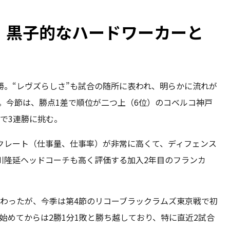
。黒子的なハードワーカーと
勝。“レヴズらしさ”も試合の随所に表われ、明らかに流れが
。今節は、勝点1差で順位が二つ上（6位）のコベルコ神戸
で3連勝に挑む。
クレート（仕事量、仕事率）が非常に高くて、ディフェンス
川隆延ヘッドコーチも高く評価する加入2年目のフランカ
終わったが、今季は第4節のリコーブラックラムズ東京戦で初
始めてからは2勝1分1敗と勝ち越しており、特に直近2試合