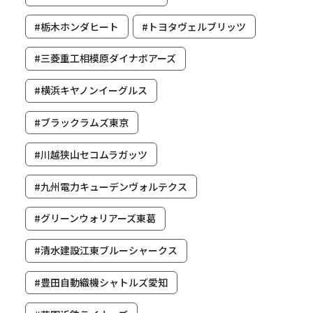
#栃木ホンダヒート
#トヨタヴェルブリッツ
#三菱重工相模原ダイナボアーズ
#横浜キヤノンイーグルス
#ブラックラムズ東京
#川越狭山セコムラガッツ
#九州電力キューデンヴォルテクス
#グリーンウォリアーズ東葛
#清水建設江東ブルーシャークス
#豊田自動織機シャトルズ愛知