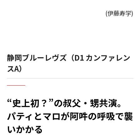
(伊藤寿学)
静岡ブルーレヴズ（D1 カンファレン
スA）
“史上初？”の叔父・甥共演。
パティとマロが阿吽の呼吸で襲
いかかる