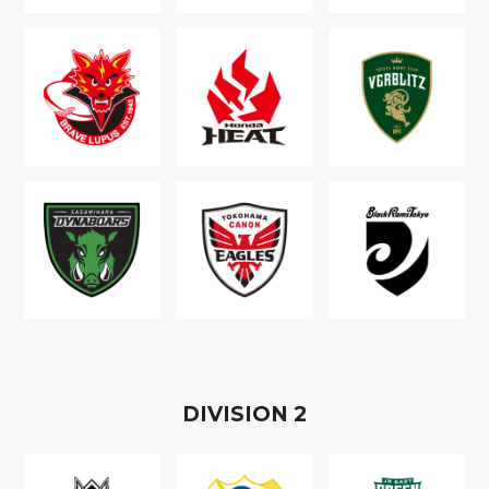
D
IVISION
2