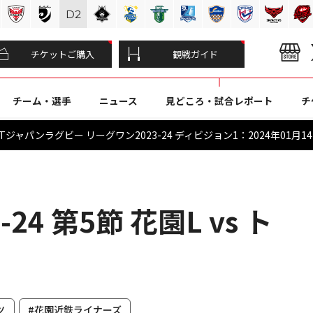
D
2
チケットご購入
観戦ガイド
チーム・選手
ニュース
見どころ・試合レポート
チ
ジャパンラグビー リーグワン2023-24 ディビジョン1：2024年01月1
24 第5節 花園L vs ト
ツ
#花園近鉄ライナーズ