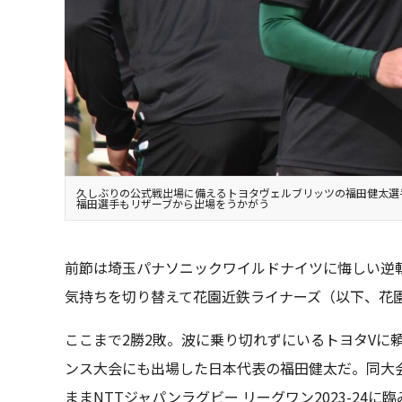
久しぶりの公式戦出場に備えるトヨタヴェルブリッツの福田健太選
福田選手もリザーブから出場をうかがう
前節は埼玉パナソニックワイルドナイツに悔しい逆
気持ちを切り替えて花園近鉄ライナーズ（以下、花
ここまで2勝2敗。波に乗り切れずにいるトヨタVに
ンス大会にも出場した日本代表の福田健太だ。同大
ままNTTジャパンラグビー リーグワン2023-2