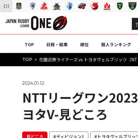
D
1
TOP
日程・結果
順位
個人ランキング
花園近鉄ライナーズ vs トヨタヴェルブリッツ（NTT
TOP
2024.01.12
NTTリーグワン2023-
ヨタV-見どころ
見どころ
#ディビジョン1
#トヨタヴェルブリッ