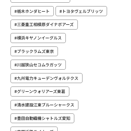
#栃木ホンダヒート
#トヨタヴェルブリッツ
#三菱重工相模原ダイナボアーズ
#横浜キヤノンイーグルス
#ブラックラムズ東京
#川越狭山セコムラガッツ
#九州電力キューデンヴォルテクス
#グリーンウォリアーズ東葛
#清水建設江東ブルーシャークス
#豊田自動織機シャトルズ愛知