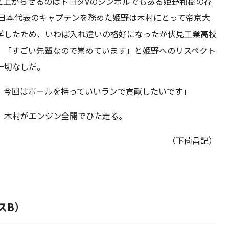
え上がらせるのはトヨタVのシンボルでもある姫野和樹の存
で日本代表のキャプテンを務めた姫野は木村にとって帝京大
学したため、いわば入れ違いの格好になったが伏見工業高校
。「すごい先輩なので崇めています」と姫野へのリスペクト
一切なしだ。
、今回はボールを持っていいランで貢献したいです」
、木村がエンジン全開でひた走る。
（下薗昌記）
スB）