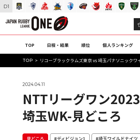
D
1
TOP
日程・結果
順位
個人ランキング
リコーブラックラムズ東京 vs 埼玉パナソニックワイル
TOP
2024.04.11
NTTリーグワン2023-
埼玉WK-見どころ
見どころ
#ディビジョン1
#埼玉ワイルドナイツ