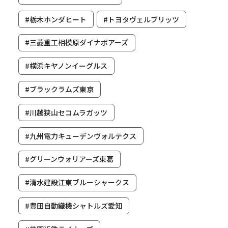
#栃木ホンダヒート
#トヨタヴェルブリッツ
#三菱重工相模原ダイナボアーズ
#横浜キヤノンイーグルス
#ブラックラムズ東京
#川越狭山セコムラガッツ
#九州電力キューデンヴォルテクス
#グリーンウォリアーズ東葛
#清水建設江東ブルーシャークス
#豊田自動織機シャトルズ愛知