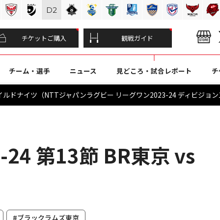
D
2
チケットご購入
観戦ガイド
チーム・選手
ニュース
見どころ・試合レポート
チ
ドナイツ（NTTジャパンラグビー リーグワン2023-24 ディビジョン1：
24 第13節 BR東京 vs
#ブラックラムズ東京