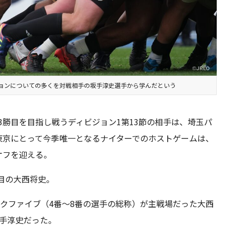
ョンについての多くを対戦相手の坂手淳史選手から学んだという
3勝目を目指し戦うディビジョン1第13節の相手は、埼玉パ
東京にとって今季唯一となるナイターでのホストゲームは、
オフを迎える。
目の大西将史。
クファイブ（4番～8番の選手の総称）が主戦場だった大西
坂手淳史だった。