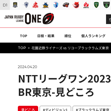
D
1
TOP
日程・結果
順位
個人ランキング
花園近鉄ライナーズ vs リコーブラックラムズ東京（N
TOP
2024.04.20
NTTリーグワン2023-
BR東京-見どころ
見どころ
#ディビジョン1
#ブラックラムズ東京