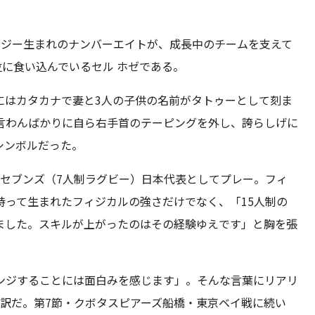
ィジー生まれのナンバーエイトが、成長中のチームを支えて
位に食い込んでいるセル ホゼである。
右腕にはカタカナで妻と3人の子供の名前がタトゥーとして刻ま
言わんばかりに自ら右手首のテーピングを外し、誇らしげに
クシンボルだった。
ではセブンズ（7人制ラグビー）日本代表としてプレー。フィ
持って生まれたフィジカルの強さだけでなく、「15人制の
ました。スキルが上がったのはその経験ゆえです」と胸を張
ンジすることには面白みを感じます」。そんな言葉にリアリ
訳だ。第7節・クボタスピアーズ船橋・東京ベイ戦に続い