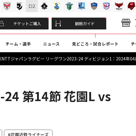
D
2
チケットご購入
観戦ガイド
チーム・選手
ニュース
見どころ・試合レポート
チ
TTジャパンラグビー リーグワン2023-24 ディビジョン1：2024年04
24 第14節 花園L vs
#花園近鉄ライナーズ