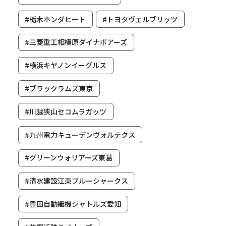
#栃木ホンダヒート
#トヨタヴェルブリッツ
#三菱重工相模原ダイナボアーズ
#横浜キヤノンイーグルス
#ブラックラムズ東京
#川越狭山セコムラガッツ
#九州電力キューデンヴォルテクス
#グリーンウォリアーズ東葛
#清水建設江東ブルーシャークス
#豊田自動織機シャトルズ愛知