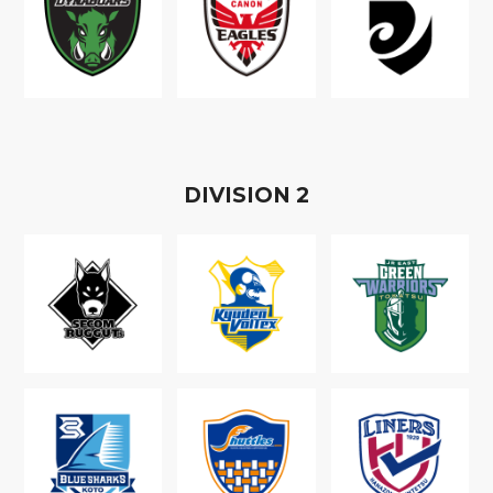
D
IVISION
2