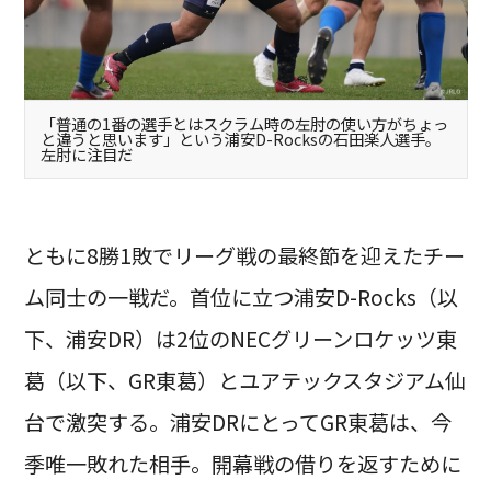
「普通の1番の選手とはスクラム時の左肘の使い方がちょっ
と違うと思います」という浦安D-Rocksの石田楽人選手。
左肘に注目だ
ともに8勝1敗でリーグ戦の最終節を迎えたチー
ム同士の一戦だ。首位に立つ浦安D-Rocks（以
下、浦安DR）は2位のNECグリーンロケッツ東
葛（以下、GR東葛）とユアテックスタジアム仙
台で激突する。浦安DRにとってGR東葛は、今
季唯一敗れた相手。開幕戦の借りを返すために