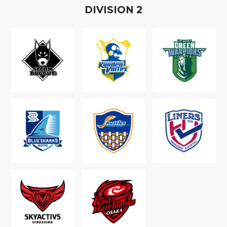
D
IVISION
2