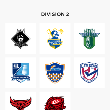
D
IVISION
2