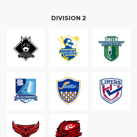
D
IVISION
2