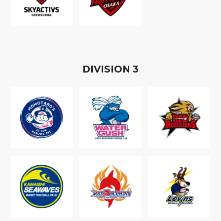
D
IVISION
3