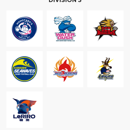
D
IVISION
3