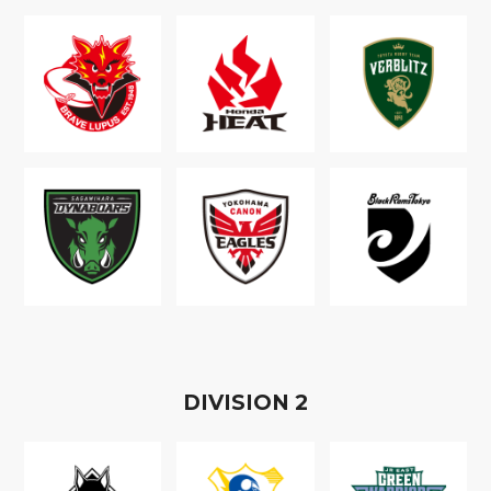
D
IVISION
2