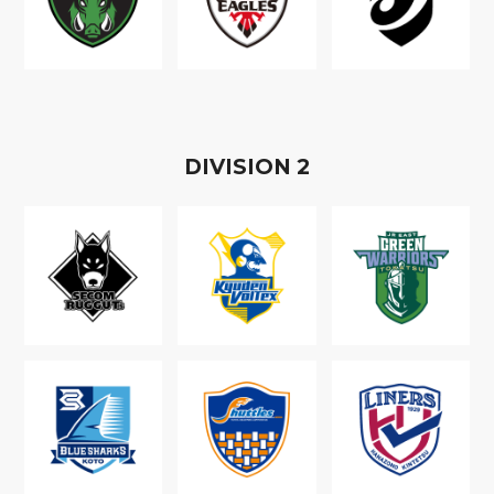
D
IVISION
2