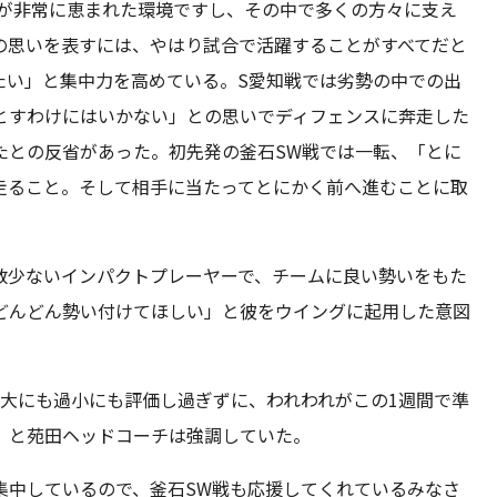
体が非常に恵まれた環境ですし、その中で多くの方々に支え
の思いを表すには、やはり試合で活躍することがすべてだと
たい」と集中力を高めている。S愛知戦では劣勢の中での出
とすわけにはいかない」との思いでディフェンスに奔走した
たとの反省があった。初先発の釜石SW戦では一転、「とに
走ること。そして相手に当たってとにかく前へ進むことに取
数少ないインパクトプレーヤーで、チームに良い勢いをもた
どんどん勢い付けてほしい」と彼をウイングに起用した意図
大にも過小にも評価し過ぎずに、われわれがこの1週間で準
」と苑田ヘッドコーチは強調していた。
集中しているので、釜石SW戦も応援してくれているみなさ