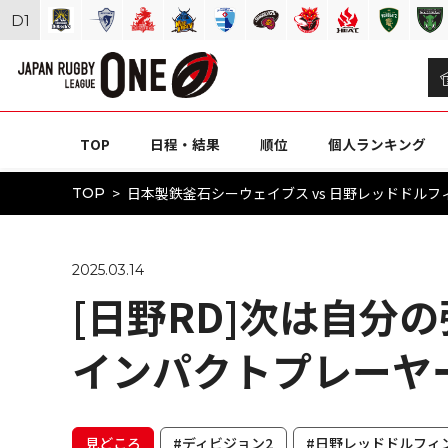
D
1
TOP
日程・結果
順位
個人ランキング
日本製鉄釜石シーウェイブス vs 日野レッドドルフィン
TOP
2025.03.14
[日野RD]次は自分
インパクトプレーヤ
見どころ
#ディビジョン2
#日野レッドドルフィ