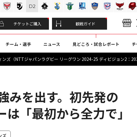
D
2
チケットご購入
観戦ガイド
チーム・選手
ニュース
見どころ・試合レポート
チ
ズ（NTTジャパンラグビー リーグワン 2024-25 ディビジョン2：202
の強みを出す。初先発の
ーは「最初から全力で」
ンズ