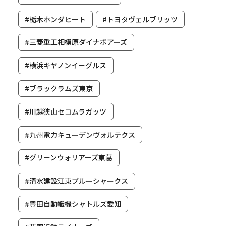
#栃木ホンダヒート
#トヨタヴェルブリッツ
#三菱重工相模原ダイナボアーズ
#横浜キヤノンイーグルス
#ブラックラムズ東京
#川越狭山セコムラガッツ
#九州電力キューデンヴォルテクス
#グリーンウォリアーズ東葛
#清水建設江東ブルーシャークス
#豊田自動織機シャトルズ愛知