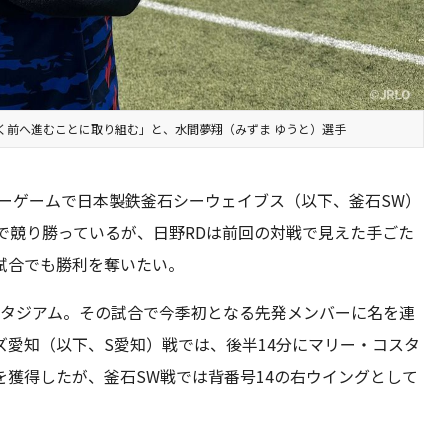
く前へ進むことに取り組む」と、水間夢翔（みずま ゆうと）選手
ーゲームで日本製鉄釜石シーウェイブス（以下、釜石SW）
5で競り勝っているが、日野RDは前回の対戦で見えた手ごた
試合でも勝利を奪いたい。
スタジアム。その試合で今季初となる先発メンバーに名を連
愛知（以下、S愛知）戦では、後半14分にマリー・コスタ
獲得したが、釜石SW戦では背番号14の右ウイングとして