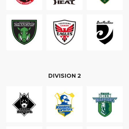
D
IVISION
2