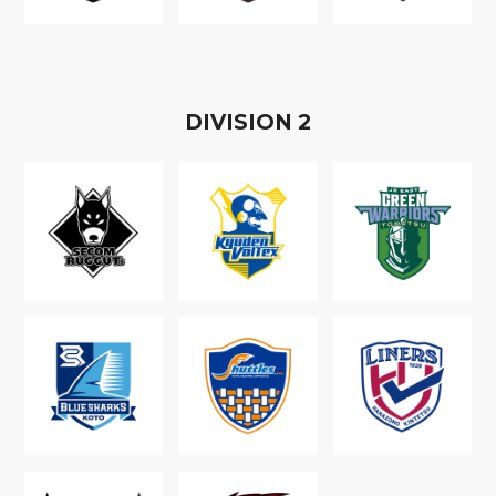
D
IVISION
2