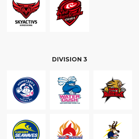
D
IVISION
3