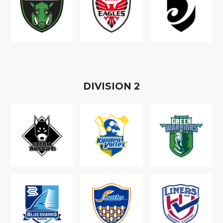
D
IVISION
2