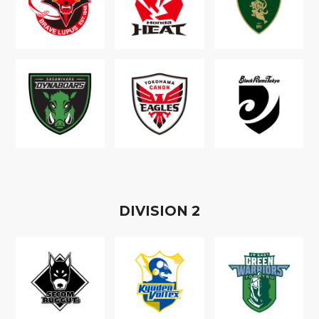
D
IVISION
2