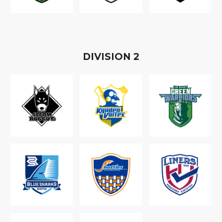
D
IVISION
2