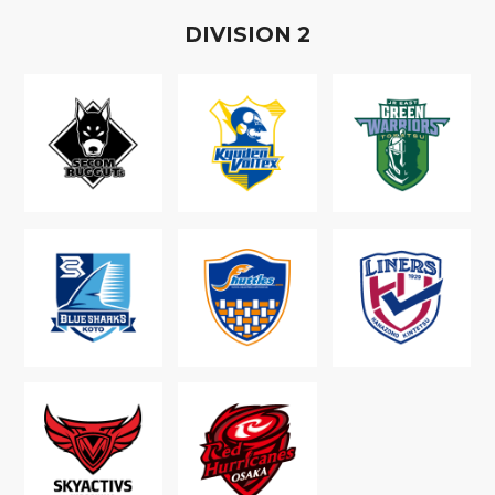
D
IVISION
2