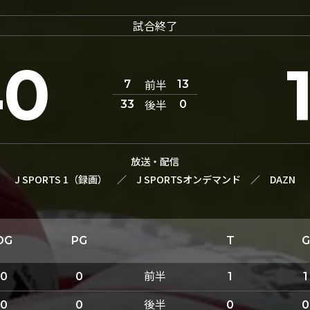
試合終了
40
前半
7
13
後半
33
0
放送・配信
J SPORTS 1（録画）
／
J SPORTSオンデマンド
／
DAZN
DG
PG
T
G
前半
0
0
1
1
後半
0
0
0
0