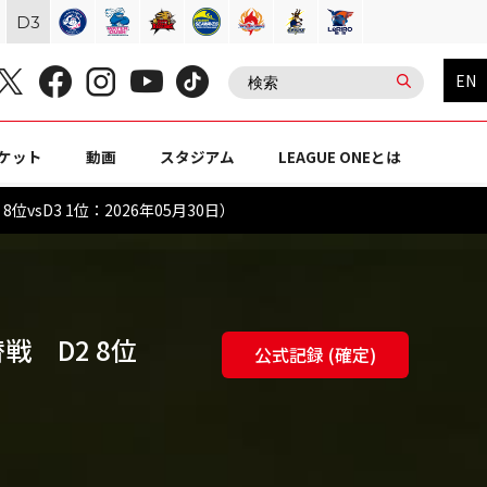
D
3
EN
ケット
動画
スタジアム
LEAGUE ONEとは
vsD3 1位：2026年05月30日）
替戦 D2 8位
公式記録 (確定)