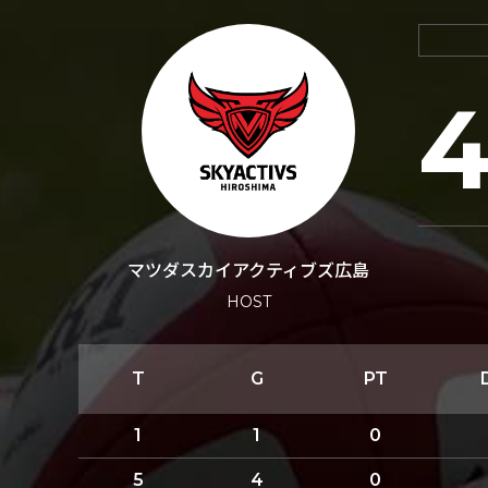
マツダスカイアクティブズ広島
HOST
T
G
PT
1
1
0
5
4
0