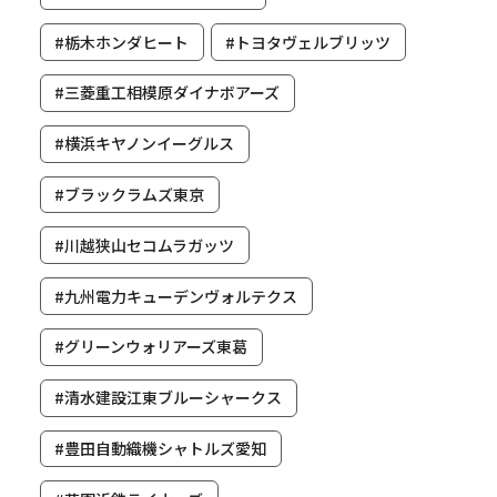
#栃木ホンダヒート
#トヨタヴェルブリッツ
#三菱重工相模原ダイナボアーズ
#横浜キヤノンイーグルス
#ブラックラムズ東京
#川越狭山セコムラガッツ
#九州電力キューデンヴォルテクス
#グリーンウォリアーズ東葛
#清水建設江東ブルーシャークス
#豊田自動織機シャトルズ愛知