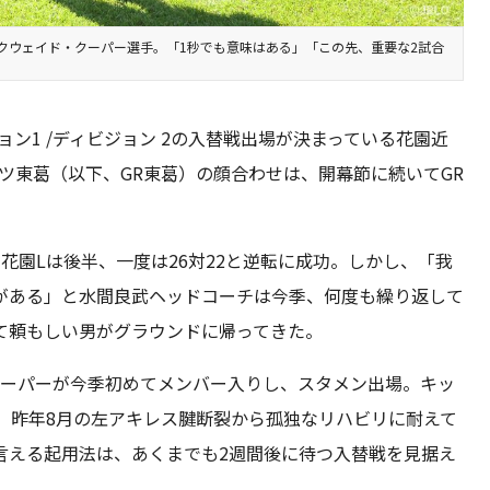
クウェイド・クーパー選手。「1秒でも意味はある」「この先、重要な2試合
ビジョン1 /ディビジョン 2の入替戦出場が決まっている花園近
ッツ東葛（以下、GR東葛）の顔合わせは、開幕節に続いてGR
花園Lは後半、一度は26対22と逆転に成功。しかし、「我
がある」と水間良武ヘッドコーチは今季、何度も繰り返して
て頼もしい男がグラウンドに帰ってきた。
クーパーが今季初めてメンバー入りし、スタメン出場。キッ
、昨年8月の左アキレス腱断裂から孤独なリハビリに耐えて
言える起用法は、あくまでも2週間後に待つ入替戦を見据え