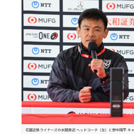
花園近鉄ライナーズの水間良武 ヘッドコーチ（左）と野中翔平 キ