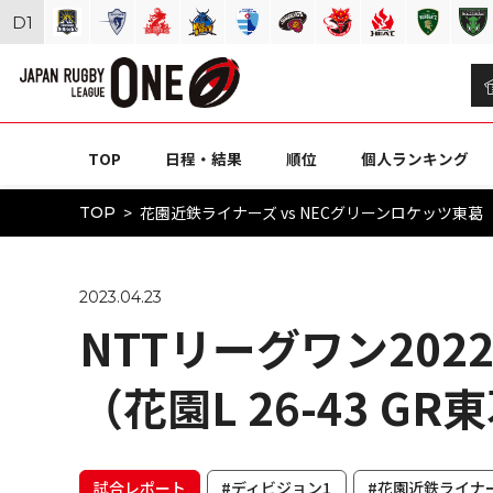
D
1
TOP
日程・結果
順位
個人ランキング
花園近鉄ライナーズ vs NECグリーンロケッツ東葛（N
TOP
2023.04.23
NTTリーグワン2022
（花園L 26-43 GR
試合レポート
#ディビジョン1
#花園近鉄ライナ