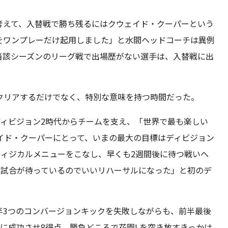
考えて、入替戦で勝ち残るにはクウェイド・クーパーという
をワンプレーだけ起用しました」と水間ヘッドコーチは異例
当該シーズンのリーグ戦で出場歴がない選手は、入替戦に出
クリアするだけでなく、特別な意味を持つ時間だった。
ディビジョン2時代からチームを支え、「世界で最も楽しい
イド・クーパーにとって、いまの最大の目標はディビジョン
フィジカルメニューをこなし、早くも2週間後に待つ戦いへ
2試合が待っているのでいいリハーサルになった」と初のデ
半3つのコンバージョンキックを失敗しながらも、前半最後
に成功させ8得点。勝負どころで花園Lを突き放すきっかけ