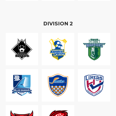
D
IVISION
2